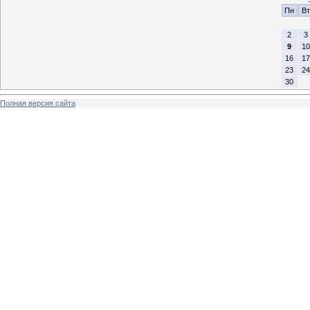
Пн
Вт
2
3
9
10
16
17
23
24
30
Полная версия сайта