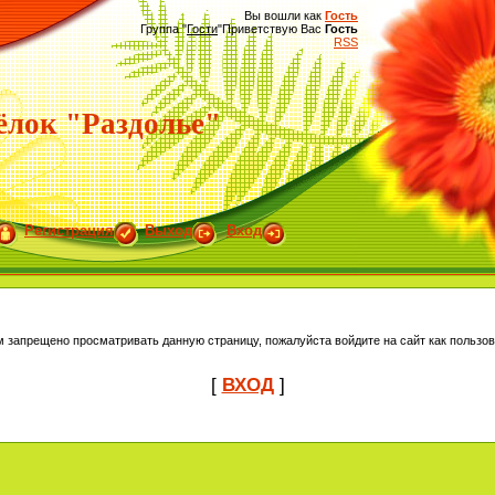
Вы вошли как
Гость
Группа
"
Гости
"
Приветствую Вас
Гость
RSS
ёлок "Раздолье"
Регистрация
Выход
Вход
м запрещено просматривать данную страницу, пожалуйста войдите на сайт как пользов
[
ВХОД
]